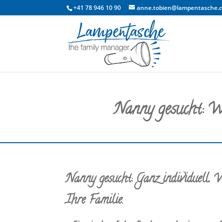
+41 78 946 10 90
anne.tobien@lampentasche.
Nanny gesucht: Wi
Nanny gesucht: Ganz individuell.
Ihre Familie.