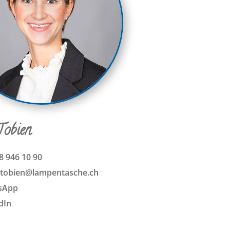
Tobien
8 946 10 90
.tobien@lampentasche.ch
sApp
dIn