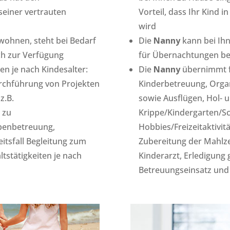
 seiner vertrauten
Vorteil, dass Ihr Kind 
wird
wohnen, steht bei Bedarf
Die
Nanny
kann bei Ihn
ch zur Verfügung
für Übernachtungen be
n je nach Kindesalter:
Die
Nanny
übernimmt f
rchführung von Projekten
Kinderbetreuung, Orga
z.B.
sowie Ausflügen, Hol- u
 zu
Krippe/Kindergarten/Sc
abenbetreuung,
Hobbies/Freizeitaktivi
itsfall Begleitung zum
Zubereitung der Mahlze
tstätigkeiten je nach
Kinderarzt, Erledigung 
Betreuungseinsatz und 