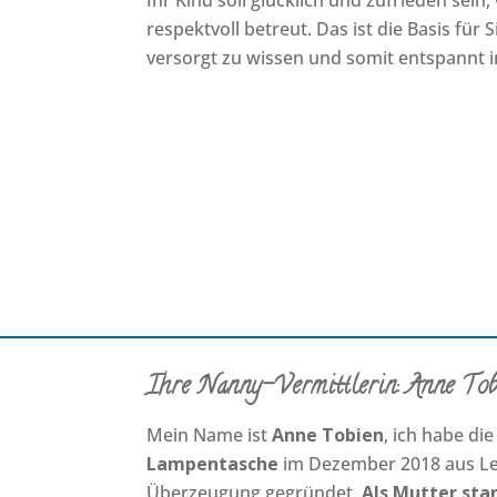
Ihr Kind soll glücklich und zufrieden sein
respektvoll betreut. Das ist die Basis für 
versorgt zu wissen und somit entspannt in
Ihre Nanny-Vermittlerin: Anne Tob
Mein Name ist
Anne Tobien
, ich habe di
Lampentasche
im Dezember 2018 aus Le
Überzeugung gegründet.
Als Mutter sta