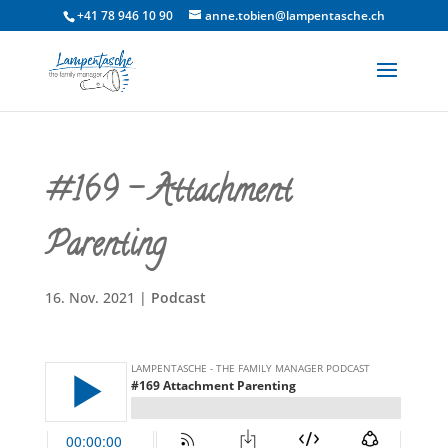
+41 78 946 10 90
anne.tobien@lampentasche.ch
#169 – Attachment
Parenting
16. Nov. 2021
|
Podcast