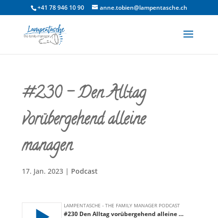
+41 78 946 10 90
anne.tobien@lampentasche.ch
#230 – Den Alltag
vorübergehend alleine
managen
17. Jan. 2023
|
Podcast