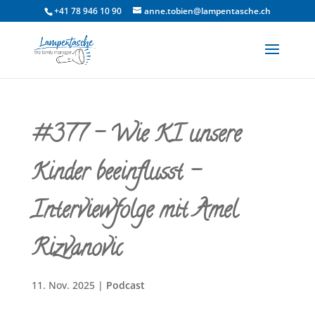
+41 78 946 10 90
anne.tobien@lampentasche.ch
#377 – Wie KI unsere
Kinder beeinflusst –
Interviewfolge mit Amel
Rizvanovic
11. Nov. 2025
|
Podcast